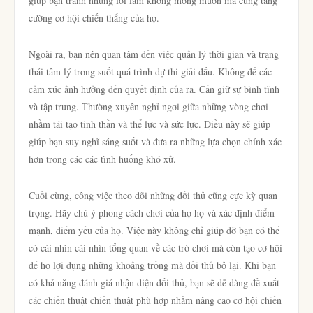
giúp bạn tránh những lỗi lầm không mong muốn mà cũng tăng
cường cơ hội chiến thắng của họ.
Ngoài ra, bạn nên quan tâm đến việc quản lý thời gian và trạng
thái tâm lý trong suốt quá trình dự thi giải đấu. Không để các
cảm xúc ảnh hưởng đến quyết định của ra. Cần giữ sự bình tĩnh
và tập trung. Thường xuyên nghỉ ngơi giữa những vòng chơi
nhằm tái tạo tinh thần và thể lực và sức lực. Điều này sẽ giúp
giúp bạn suy nghĩ sáng suốt và đưa ra những lựa chọn chính xác
hơn trong các các tình huống khó xử.
Cuối cùng, công việc theo dõi những đối thủ cũng cực kỳ quan
trọng. Hãy chú ý phong cách chơi của họ họ và xác định điểm
mạnh, điểm yếu của họ. Việc này không chỉ giúp đỡ bạn có thể
có cái nhìn cái nhìn tổng quan về các trò chơi mà còn tạo cơ hội
để họ lợi dụng những khoảng trống mà đối thủ bỏ lại. Khi bạn
có khả năng đánh giá nhận diện đối thủ, bạn sẽ dễ dàng đề xuất
các chiến thuật chiến thuật phù hợp nhằm nâng cao cơ hội chiến