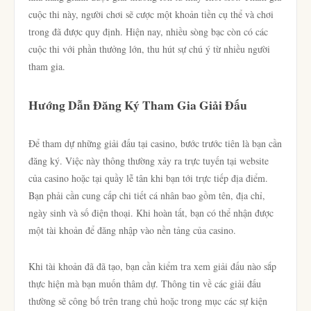
cuộc thi này, người chơi sẽ cược một khoản tiền cụ thể và chơi
trong đã được quy định. Hiện nay, nhiều sòng bạc còn có các
cuộc thi với phần thưởng lớn, thu hút sự chú ý từ nhiều người
tham gia.
Hướng Dẫn Đăng Ký Tham Gia Giải Đấu
Để tham dự những giải đấu tại casino, bước trước tiên là bạn cần
đăng ký. Việc này thông thường xảy ra trực tuyến tại website
của casino hoặc tại quầy lễ tân khi bạn tới trực tiếp địa điểm.
Bạn phải cần cung cấp chi tiết cá nhân bao gồm tên, địa chỉ,
ngày sinh và số điện thoại. Khi hoàn tất, bạn có thể nhận được
một tài khoản để đăng nhập vào nền tảng của casino.
Khi tài khoản đã đã tạo, bạn cần kiểm tra xem giải đấu nào sắp
thực hiện mà bạn muốn thâm dự. Thông tin về các giải đấu
thường sẽ công bố trên trang chủ hoặc trong mục các sự kiện