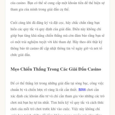
của casino. Bạn có thể sẽ cung cấp một khoản tiền để thể hiện sự
tham gia của mình trong giải đấu cụ thể.
Cuối cùng khi đã đăng ký và đặt cọc, hãy chắc chắn rằng bạn
hiểu các quy tắc và quy định của giải đấu. Điều này không chỉ
giúp bạn tăng khả năng chiến thắng mà còn đảm bảo rằng bạn sẽ
có một trải nghiệm tuyệt vời khi tham dự. Hãy theo dõi thật kỹ
thông báo từ casino để cập nhật thông tin về ngày giờ và nơi tổ
chức giải đấu.
Mẹo Chiến Thắng Trong Các Giải Đấu Casino
Để có thể thắng lợi trong những giải đấu tại sòng bạc, công việc
chuẩn bị và chiến lược rõ ràng là rất cần thiết.
BJ88
chơi cần
xác định các khoản đầu tư và chỉ cần tham gia vào những các trò
chơi mà bạn họ tự tin nhất. Tìm hiểu kỹ về quy tắc và cách thức
chơi của mỗi trò chơi trước khi vào cuộc. Việc này không chỉ