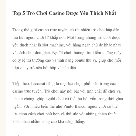
Top 5 Trò Chơi Casino Được Yêu Thích Nhất
Trong thế giới casino trực tuyến, có rất nhiều trò chơi hấp dẫn
thu hút người chơi từ khắp nơi. Một trong những trò chơi được
yêu thích nhất là slot machine, với hàng ngàn chủ đề khác nhau
và cách chơi đơn giản. Người chơi thường tìm kiếm những máy
có tỷ lệ trả thưởng cao và tính năng bonus thú vị, giúp cho mỗi
lượt quay trở nên hồi hộp và hấp dẫn.
Tiếp theo, baccarat cũng là một lựa chọn phổ biến trong các
casino trực tuyến. Trò chơi này nổi bật với tính chất dễ chơi và
nhanh chóng, giúp người chơi có thể thu hồi vốn trong thời gian
ngắn. Với nhiều biến thể như Punto Banco, người chơi có thể
lựa chọn cách chơi phù hợp và thử sức với những chiến thuật
khác nhau nhằm nâng cao khả năng thắng.