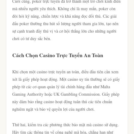
Cuối cùng, poker trực tuyến đã trở thành một trò chơi kinh điển
mà nhiều người yêu thích. Không chỉ là may mắn, poker còn
đòi hỏi kỹ năng, chiến lược và khả năng đọc đối thủ. Các giải
đấu poker thường thu hút số lượng người tham gia lớn, tạo nên
sự cạnh tranh đầy thú vị và cơ hội thắng lớn cho những người
chơi có tư duy sắc bén.
Cách Chọn Casino Trực Tuyến An Toàn
Khi chọn một casino trực tuyến an toàn, điều đầu tiên cần xem
xét là giấy phép hoạt động. Một casino uy tín thường sẽ có giấy
phép từ các cơ quan quản lý tài chính hàng đầu như Malta
Gaming Authority hoặc UK Gambling Commission. Giấy phép
này đảm bảo rằng casino hoạt động tuân thủ các tiêu chuẩn
nghiêm ngặt và bảo vệ quyền lợi của người chơi.
Thứ hai, kiểm tra các phương thức bảo mật mà casino sử dụng.
Hãy tìm các thông tin về công nghệ mã hóa, chẳng hạn như