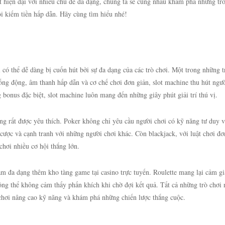
t hiện đại với nhiều chủ đề đa dạng, chúng ta sẽ cùng nhau khám phá những trò
ội kiếm tiền hấp dẫn. Hãy cùng tìm hiểu nhé!
i có thể dễ dàng bị cuốn hút bởi sự đa dạng của các trò chơi. Một trong những t
sống động, âm thanh hấp dẫn và cơ chế chơi đơn giản, slot machine thu hút ngư
g bonus đặc biệt, slot machine luôn mang đến những giây phút giải trí thú vị.
ũng rất được yêu thích. Poker không chỉ yêu cầu người chơi có kỹ năng tư duy v
 cược và cạnh tranh với những người chơi khác. Còn blackjack, với luật chơi đơ
 chơi nhiều cơ hội thắng lớn.
àm đa dạng thêm kho tàng game tại casino trực tuyến. Roulette mang lại cảm gi
ông thể không cảm thấy phấn khích khi chờ đợi kết quả. Tất cả những trò chơi 
chơi nâng cao kỹ năng và khám phá những chiến lược thắng cuộc.