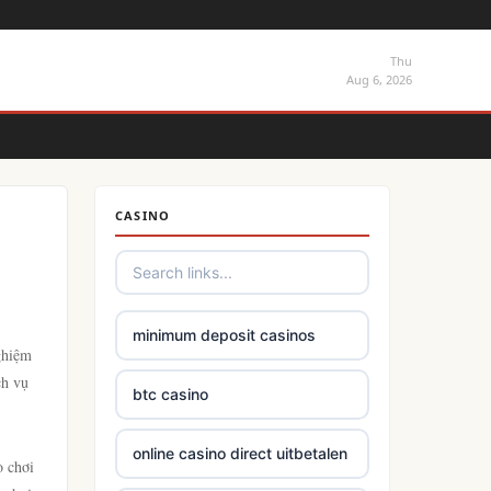
Thu
Aug 6, 2026
CASINO
minimum deposit casinos
nghiệm
ch vụ
btc casino
online casino direct uitbetalen
ò chơi