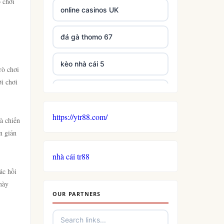
 chơi
online casinos UK
đá gà thomo 67
kèo nhà cái 5
rò chơi
ời chơi
casino not on GamStop
https://ytr88.com/
non GamStop casinos
à chiến
n giản
non gamstop casino
nhà cái tr88
ác hồi
casino
này
OUR PARTNERS
uk casinos not on gamstop