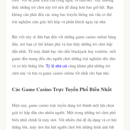
thức những trò chơi này trở nên dễ dàng hơn bao giờ hết. Bạn
không cần phải đến các sòng bạc truyền thống mà vẫn có thể
trải nghiệm cảm giác hồi hộp và phấn khích ngay tại nhà.
Bài viết này sẽ đưa bạn đến với những game casino online hàng
đầu, nơi bạn có thể khám phá và tìm thấy những trò chơi hấp
dẫn nhất. Từ máy đánh bạc cho đến blackjack hay roulette, mỗi
game đều mang đến cho người chơi những trải nghiệm độc đáo
và cơ hội thắng lớn.
Tỷ lệ nhà cái
cùng khám phá những trò
chơi này và tìm ra game casino online tốt nhất cho bạn nhé.
Các Game Casino Trực Tuyến Phổ Biến Nhất
Hiện nay, game casino trực tuyến đang trở thành một lựa chọn
giải trí hấp dẫn cho nhiều người. Một trong những trò chơi phổ
biến nhất chính là máy slot. Với nhiều chủ đề đa dạng và cơ hội
thắng lớn, máy slot thu hút người chơi bởi những hình ảnh bắt