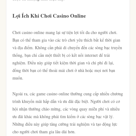
Lợi Ích Khi Chơi Casino Online
Chơi casino online mang lại sự tiện lợi tối đa cho người chơi.
Bạn có thể tham gia vào các trò chơi yêu thích bất kể thời gian
và địa điểm. Không cần phải di chuyển đến các sòng bạc truyền
thống, bạn chỉ cần một thiết bị có kết nối internet để trải
nghiệm. Điều này giúp tiết kiệm thời gian và chi phí đi lại,
đồng thời bạn có thể thoải mái chơi ở nhà hoặc mọi nơi bạn
muốn.
Ngoài ra, các game casino online thường cung cấp nhiều chương
trình khuyến mãi hấp dẫn và ưu đãi đặc biệt. Người chơi có cơ
hội nhận thưởng chào mừng, các vòng quay miễn phí và nhiều
ưu đãi khác mà không phải tìm kiếm ở các sòng bạc vật lý.
Những điều này giúp tăng cường trải nghiệm và tạo động lực
cho người chơi tham gia lâu dài hơn.