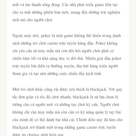
mắt và âm thanh sống động. Các nhà phát triển game liên tục
cho ra mắt những phiên bản mới, mang đến những trải nghiệm
mới mẻ cho người chơi.
Ngoài máy slot, poker là một game không thể thiếu trong danh
sách những trò chơi casino trực tuyến hàng đầu. Poker không
chỉ yêu cầu sự may mắn mà còn đòi hỏi người chơi phải có
chiến lược tốt và khả năng đọc vị đối thủ. Nhiều giải đấu poker
trực tuyến lớn diễn ra thường xuyên, thu hút hàng triệu người
tham gia và tạo nên những cuộc chiến đầy kịch tính.
Một trò chơi khác cũng rất được yêu thích là blackjack. Với quy
tắc đơn giản và tốc độ chơi nhanh, blackjack là sự lựa chọn lý
tưởng cho cả người mới và những tay chơi kỳ cựu. Người chơi
không chỉ cần may mắn mà còn cần có kỹ năng quản lý tay bài
của mình để có thể đánh bại nhà cái. Chính điều này đã làm cho
blackjack trở thành một trong những game casino trực tuyến
được ưa chuộng nhất hiện nay.