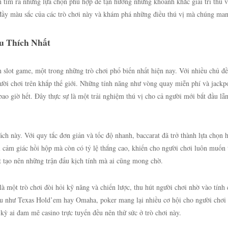
ạn tìm ra những lựa chọn phù hợp để tận hưởng những khoảnh khắc giải trí thú v
 đầy màu sắc của các trò chơi này và khám phá những điều thú vị mà chúng ma
u Thích Nhất
n slot game, một trong những trò chơi phổ biến nhất hiện nay. Với nhiều chủ đề
gười chơi trên khắp thế giới. Những tính năng như vòng quay miễn phí và jackp
bao giờ hết. Đây thực sự là một trải nghiệm thú vị cho cả người mới bắt đầu lẫ
ách này. Với quy tắc đơn giản và tốc độ nhanh, baccarat đã trở thành lựa chọn 
i cảm giác hồi hộp mà còn có tỷ lệ thắng cao, khiến cho người chơi luôn muốn
t tạo nên những trận đấu kịch tính mà ai cũng mong chờ.
à một trò chơi đòi hỏi kỹ năng và chiến lược, thu hút người chơi nhờ vào tính
au như Texas Hold’em hay Omaha, poker mang lại nhiều cơ hội cho người chơi 
kỳ ai đam mê casino trực tuyến đều nên thử sức ở trò chơi này.