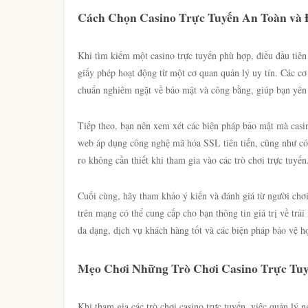
Cách Chọn Casino Trực Tuyến An Toàn và 
Khi tìm kiếm một casino trực tuyến phù hợp, điều đầu tiên
giấy phép hoạt động từ một cơ quan quản lý uy tín. Các
chuẩn nghiêm ngặt về bảo mật và công bằng, giúp bạn yên 
Tiếp theo, bạn nên xem xét các biện pháp bảo mật mà casin
web áp dụng công nghệ mã hóa SSL tiên tiến, cũng như có 
ro không cần thiết khi tham gia vào các trò chơi trực tuyến
Cuối cùng, hãy tham khảo ý kiến và đánh giá từ người chơi
trên mạng có thể cung cấp cho bạn thông tin giá trị về trả
đa dạng, dịch vụ khách hàng tốt và các biện pháp bảo vệ h
Mẹo Chơi Những Trò Chơi Casino Trực Tu
Khi tham gia các trò chơi casino trực tuyến, việc quản lý n