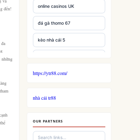
ị và
online casinos UK
ng đến!
đá gà thomo 67
kèo nhà cái 5
 đa
ot
casino not on GamStop
n những
https://ytr88.com/
non GamStop casinos
hàng
 tham
non gamstop casino
nhà cái tr88
casino
 cạnh
OUR PARTNERS
thể
uk casinos not on gamstop