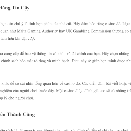
Đáng Tin Cậy
 bạn cần chú ý là tính hợp pháp của nhà cái. Hãy đảm bảo rằng casino đó được
 cơ quan như Malta Gaming Authority hay UK Gambling Commission thường có t
tâm hơn khi đặt cược.
o cung cấp để bảo vệ thông tin cá nhân và tài chính của bạn. Hãy chọn những 
chính sách bảo mật rõ ràng và minh bạch. Điều này sẽ giúp bạn tránh được nh
.
 khác để có cái nhìn tổng quan hơn về casino đó. Các diễn đàn, bài viết hoặc v
i nghiệm của người chơi trước đây. Một casino được đánh giá cao sẽ có những tr
ợp lý cho người chơi.
yến Thành Công
gân sách là rất quan trọng. Người chơi nên xác định số tiền sẽ chi cho trò chơi 