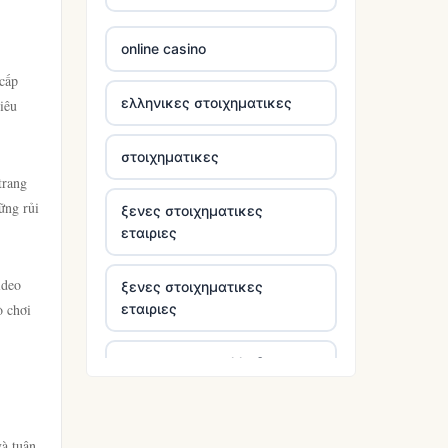
5 pounds casinos not on
GamStop
online casino
 cấp
non UK casinos
ελληνικες στοιχηματικες
iêu
online casinos
στοιχηματικες
trang
https://tr88.locker/
ững rủi
ξενες στοιχηματικες
εταιριες
tg88 link
ideo
ξενες στοιχηματικες
tr88 link
ò chơi
εταιριες
tr88 link
στοιχηματικες ελλαδα
https://tg88.mba/
bästa casino utan svensk
licens
và tuân