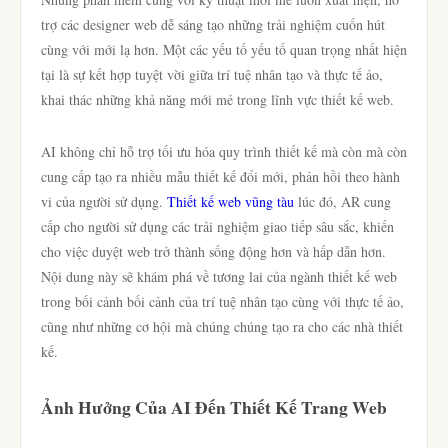
trợ các designer web dễ sáng tạo những trải nghiệm cuốn hút
cùng với mới lạ hơn. Một các yếu tố yếu tố quan trọng nhất hiện
tại là sự kết hợp tuyệt vời giữa trí tuệ nhân tạo và thực tế ảo,
khai thác những khả năng mới mẻ trong lĩnh vực thiết kế web.
AI không chỉ hỗ trợ tối ưu hóa quy trình thiết kế mà còn mà còn
cung cấp tạo ra nhiều mẫu thiết kế đổi mới, phản hồi theo hành
vi của người sử dụng.
Thiết kế web vũng tàu
lúc đó, AR cung
cấp cho người sử dụng các trải nghiệm giao tiếp sâu sắc, khiến
cho việc duyệt web trở thành sống động hơn và hấp dẫn hơn.
Nội dung này sẽ khám phá về tương lai của ngành thiết kế web
trong bối cảnh bối cảnh của trí tuệ nhân tạo cùng với thực tế ảo,
cũng như những cơ hội mà chúng chúng tạo ra cho các nhà thiết
kế.
Ảnh Hưởng Của AI Đến Thiết Kế Trang Web