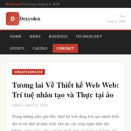
Breaking:
Thursday, August 6, 2026
Thu
Dexysden
D
Aug 6, 2026
HOME
NEWS
BUSINESS
TECHNOLOGY
SPORTS
CASINO
CONTACT
UNCATEGORIZED
Tương lai Về Thiết kế Web Web:
Trí tuệ nhân tạo và Thực tại ảo
admin • April 10, 2025
Trong những năm gần đây, thiết kế web đang trải qua nhiều biến
đổi rõ rệt nhờ sự phát triển liên tục các công nghệ hiện đại.
Những phần mềm cùng với kỹ thuật mới mẻ luôn xuất hiện, hỗ